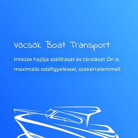
Vöcsök Boat Transport
Intézze hajója szállítását és tárolását Ön is
maximális odafigyeléssel, szakértelemmel!