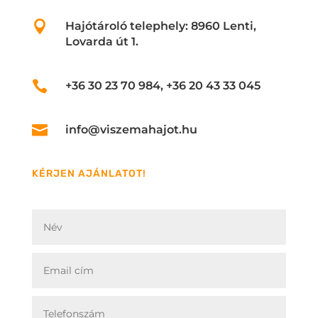

Hajótároló telephely: 8960 Lenti,
Lovarda út 1.

+36 30 23 70 984, +36 20 43 33 045

info@viszemahajot.hu
KÉRJEN AJÁNLATOT!